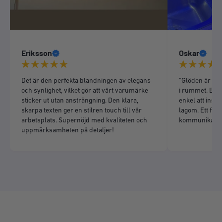
Eriksson
Oskar
Det är den perfekta blandningen av elegans
"Glöden är liv
och synlighet, vilket gör att vårt varumärke
i rummet. Bra 
sticker ut utan ansträngning. Den klara,
enkel att insta
skarpa texten ger en stilren touch till vår
lagom. Ett fint 
arbetsplats. Supernöjd med kvaliteten och
kommunikation
uppmärksamheten på detaljer!