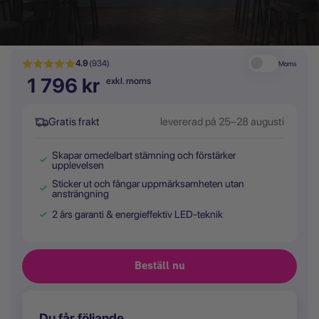
4.9
(934)
Moms
1 796 kr
exkl. moms
Gratis frakt
levererad på 25–28 augusti
Skapar omedelbart stämning och förstärker
upplevelsen
Sticker ut och fångar uppmärksamheten utan
ansträngning
2 års garanti & energieffektiv LED-teknik
Du får följande