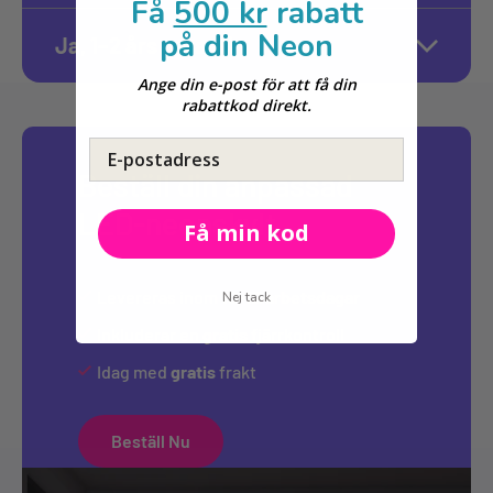
Få
500 kr
rabatt
på din Neon
Ja, 1–2 års garanti
Ange din e-post för att få din
rabattkod direkt.
E-postadress
Beställ din anpassad
LED-neonskylt
Få min kod
Levereras inom
10-12 arbetsdagar
Nej tack
Inkluderar en
gratis
fjärrkontroll
Idag med
gratis
frakt
Beställ Nu