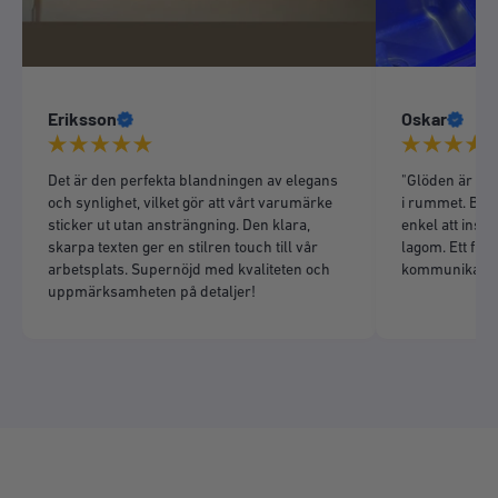
Eriksson
Oskar
Det är den perfekta blandningen av elegans
"Glöden är liv
och synlighet, vilket gör att vårt varumärke
i rummet. Bra 
sticker ut utan ansträngning. Den klara,
enkel att insta
skarpa texten ger en stilren touch till vår
lagom. Ett fint 
arbetsplats. Supernöjd med kvaliteten och
kommunikation
uppmärksamheten på detaljer!