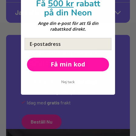
Få
500 kr
rabatt
på din Neon
Ja, 1–2 års garanti
Ange din e-post för att få din
rabattkod direkt.
E-postadress
Beställ din anpassad
LED-neonskylt
Få min kod
Levereras inom
10-12 arbetsdagar
Nej tack
Inkluderar en
gratis
fjärrkontroll
Idag med
gratis
frakt
Beställ Nu