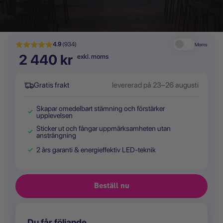
4.9
(934)
Moms
2 440 kr
exkl. moms
Gratis frakt
levererad på 23–26 augusti
Skapar omedelbart stämning och förstärker
upplevelsen
Sticker ut och fångar uppmärksamheten utan
ansträngning
2 års garanti & energieffektiv LED-teknik
Du får följande