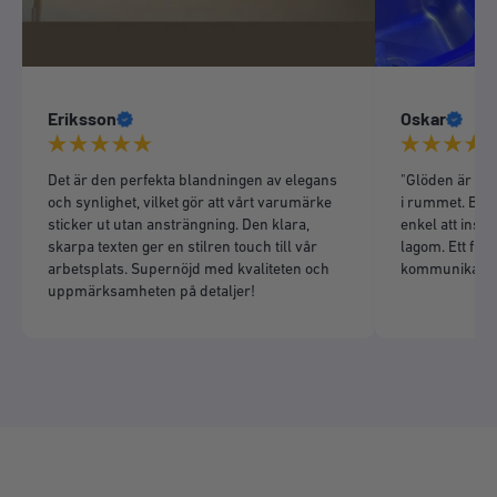
Eriksson
Oskar
Det är den perfekta blandningen av elegans
"Glöden är liv
och synlighet, vilket gör att vårt varumärke
i rummet. Bra 
sticker ut utan ansträngning. Den klara,
enkel att insta
skarpa texten ger en stilren touch till vår
lagom. Ett fint 
arbetsplats. Supernöjd med kvaliteten och
kommunikation
uppmärksamheten på detaljer!