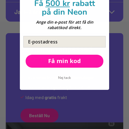
Få
500 kr
rabatt
på din Neon
Ja, 1–2 års garanti
Ange din e-post för att få din
rabattkod direkt.
E-postadress
Beställ din anpassad
LED-neonskylt
Få min kod
Levereras inom
10-12 arbetsdagar
Nej tack
Inkluderar en
gratis
fjärrkontroll
Idag med
gratis
frakt
Beställ Nu