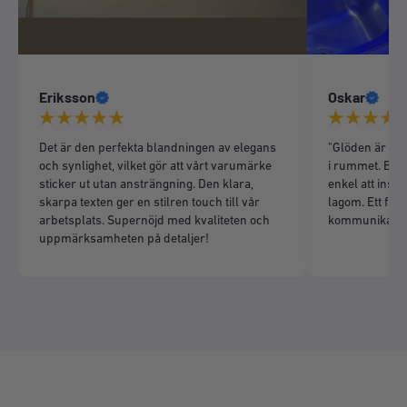
Eriksson
Oskar
Det är den perfekta blandningen av elegans
"Glöden är liv
och synlighet, vilket gör att vårt varumärke
i rummet. Bra 
sticker ut utan ansträngning. Den klara,
enkel att insta
skarpa texten ger en stilren touch till vår
lagom. Ett fint 
arbetsplats. Supernöjd med kvaliteten och
kommunikation
uppmärksamheten på detaljer!