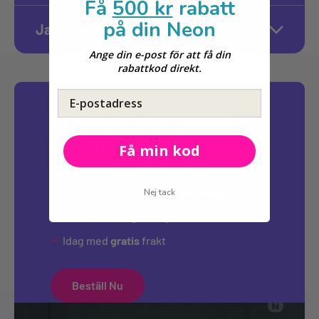
Få
500 kr
rabatt
på din Neon
Ja, 1–2 års garanti
Ange din e-post för att få din
rabattkod direkt.
E-postadress
Beställ din anpassad
LED-neonskylt
Få min kod
Levereras inom
10-12 arbetsdagar
Nej tack
Inkluderar en
gratis
fjärrkontroll
Idag med
gratis
frakt
Beställ Nu