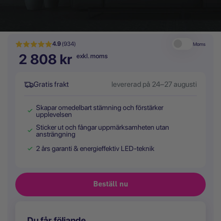
4.9
(934)
Moms
2 808 kr
exkl. moms
Gratis frakt
levererad på 24–27 augusti
Skapar omedelbart stämning och förstärker
upplevelsen
Sticker ut och fångar uppmärksamheten utan
ansträngning
2 års garanti & energieffektiv LED-teknik
Du får följande