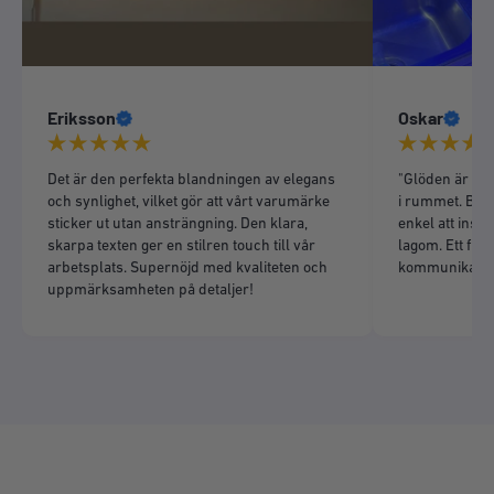
Eriksson
Oskar
Det är den perfekta blandningen av elegans
"Glöden är liv
och synlighet, vilket gör att vårt varumärke
i rummet. Bra 
sticker ut utan ansträngning. Den klara,
enkel att insta
skarpa texten ger en stilren touch till vår
lagom. Ett fint 
arbetsplats. Supernöjd med kvaliteten och
kommunikation
uppmärksamheten på detaljer!