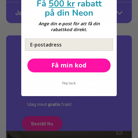
Få
500 kr
rabatt
på din Neon
Ja, 1–2 års garanti
Ange din e-post för att få din
rabattkod direkt.
E-postadress
Beställ din anpassad
LED-neonskylt
Få min kod
Levereras inom
10-12 arbetsdagar
Nej tack
Inkluderar en
gratis
fjärrkontroll
Idag med
gratis
frakt
Beställ Nu